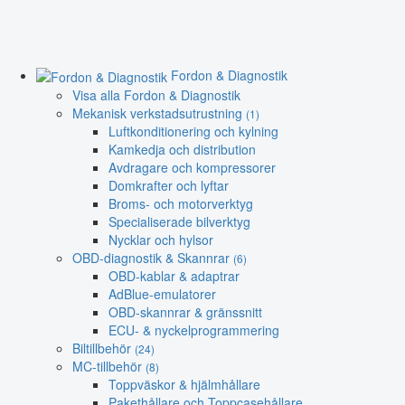
Fordon & Diagnostik
Visa alla Fordon & Diagnostik
Mekanisk verkstadsutrustning
(1)
Luftkonditionering och kylning
Kamkedja och distribution
Avdragare och kompressorer
Domkrafter och lyftar
Broms- och motorverktyg
Specialiserade bilverktyg
Nycklar och hylsor
OBD-diagnostik & Skannrar
(6)
OBD-kablar & adaptrar
AdBlue-emulatorer
OBD-skannrar & gränssnitt
ECU- & nyckelprogrammering
Biltillbehör
(24)
MC-tillbehör
(8)
Toppväskor & hjälmhållare
Pakethållare och Toppcasehållare