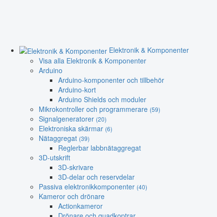
Elektronik & Komponenter
Visa alla Elektronik & Komponenter
Arduino
Arduino-komponenter och tillbehör
Arduino-kort
Arduino Shields och moduler
Mikrokontroller och programmerare
(59)
Signalgeneratorer
(20)
Elektroniska skärmar
(6)
Nätaggregat
(39)
Reglerbar labbnätaggregat
3D-utskrift
3D-skrivare
3D-delar och reservdelar
Passiva elektronikkomponenter
(40)
Kameror och drönare
Actionkameror
Drönare och quadkoptrar