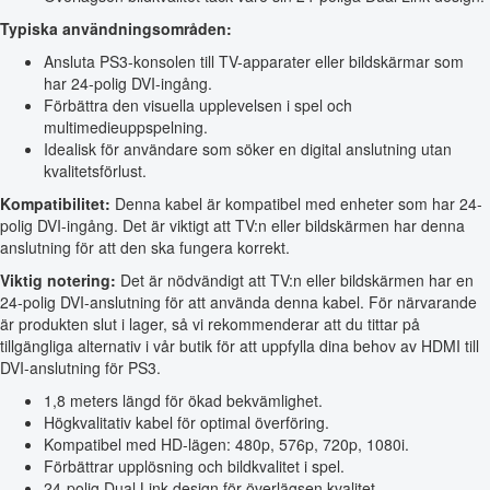
Typiska användningsområden:
Ansluta PS3-konsolen till TV-apparater eller bildskärmar som
har 24-polig DVI-ingång.
Förbättra den visuella upplevelsen i spel och
multimedieuppspelning.
Idealisk för användare som söker en digital anslutning utan
kvalitetsförlust.
Kompatibilitet:
Denna kabel är kompatibel med enheter som har 24-
polig DVI-ingång. Det är viktigt att TV:n eller bildskärmen har denna
anslutning för att den ska fungera korrekt.
Viktig notering:
Det är nödvändigt att TV:n eller bildskärmen har en
24-polig DVI-anslutning för att använda denna kabel. För närvarande
är produkten slut i lager, så vi rekommenderar att du tittar på
tillgängliga alternativ i vår butik för att uppfylla dina behov av HDMI till
DVI-anslutning för PS3.
1,8 meters längd för ökad bekvämlighet.
Högkvalitativ kabel för optimal överföring.
Kompatibel med HD-lägen: 480p, 576p, 720p, 1080i.
Förbättrar upplösning och bildkvalitet i spel.
24-polig Dual Link-design för överlägsen kvalitet.