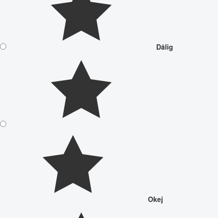
Dålig
Okej