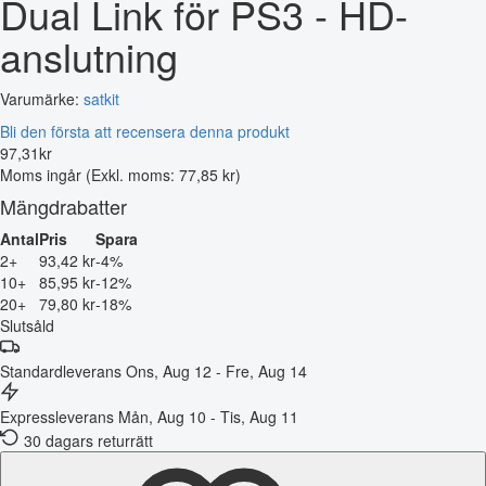
Dual Link för PS3 - HD-
anslutning
Varumärke:
satkit
Bli den första att recensera denna produkt
97
,
31
kr
Moms ingår
(Exkl. moms: 77,85 kr)
Mängdrabatter
Antal
Pris
Spara
2+
93,42 kr
-4%
10+
85,95 kr
-12%
20+
79,80 kr
-18%
Slutsåld
Standardleverans
Ons, Aug 12 - Fre, Aug 14
Expressleverans
Mån, Aug 10 - Tis, Aug 11
30 dagars returrätt