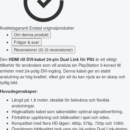
Kvalitetsgaranti
Endast originalprodukter
Om denna produkt
Frågor & svar
Recensioner (0) (0 recensioner)
Den
HDMI till DVI-kabel 24-pin Dual Link för PS3
är ett viktigt
tillbehör för användare som vill ansluta sin PlayStation 3-konsol till
enheter med 24-polig DVI-ingång. Denna kabel ger en stabil
anslutning av hög kvalitet, vilket gör att du kan njuta av en skarp och
tydlig bild.
Huvudegenskaper:
Längd på 1,8 meter, idealisk för bekväma och flexibla
anslutningar.
Högkvalitativ kabel som säkerställer optimal signalöverföring.
Förbättrar upplösning och bildkvalitet i spel och video.
Kompatibel med flera HD-lägen: 480p, 576p, 720p och 1080i.
Överlägsen bildkvalitet tack vare sin 24-poliga Dual Link-design.