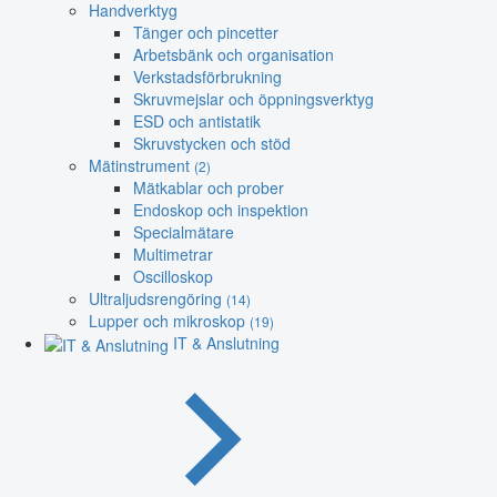
Handverktyg
Tänger och pincetter
Arbetsbänk och organisation
Verkstadsförbrukning
Skruvmejslar och öppningsverktyg
ESD och antistatik
Skruvstycken och stöd
Mätinstrument
(2)
Mätkablar och prober
Endoskop och inspektion
Specialmätare
Multimetrar
Oscilloskop
Ultraljudsrengöring
(14)
Lupper och mikroskop
(19)
IT & Anslutning