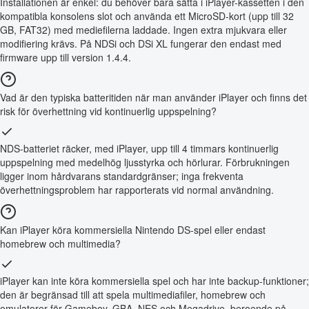
Installationen är enkel: du behöver bara sätta i iPlayer-kassetten i den
kompatibla konsolens slot och använda ett MicroSD-kort (upp till 32
GB, FAT32) med mediefilerna laddade. Ingen extra mjukvara eller
modifiering krävs. På NDSi och DSi XL fungerar den endast med
firmware upp till version 1.4.4.
Vad är den typiska batteritiden när man använder iPlayer och finns det
risk för överhettning vid kontinuerlig uppspelning?
NDS-batteriet räcker, med iPlayer, upp till 4 timmars kontinuerlig
uppspelning med medelhög ljusstyrka och hörlurar. Förbrukningen
ligger inom hårdvarans standardgränser; inga frekventa
överhettningsproblem har rapporterats vid normal användning.
Kan iPlayer köra kommersiella Nintendo DS-spel eller endast
homebrew och multimedia?
iPlayer kan inte köra kommersiella spel och har inte backup-funktioner;
den är begränsad till att spela multimediafiler, homebrew och
emulatorer för Gameboy, GBA, NES och Megadrive, beroende på