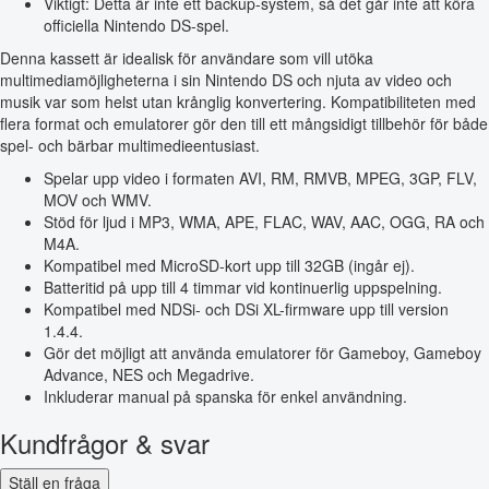
Viktigt: Detta är inte ett backup-system, så det går inte att köra
officiella Nintendo DS-spel.
Denna kassett är idealisk för användare som vill utöka
multimediamöjligheterna i sin Nintendo DS och njuta av video och
musik var som helst utan krånglig konvertering. Kompatibiliteten med
flera format och emulatorer gör den till ett mångsidigt tillbehör för både
spel- och bärbar multimedieentusiast.
Spelar upp video i formaten AVI, RM, RMVB, MPEG, 3GP, FLV,
MOV och WMV.
Stöd för ljud i MP3, WMA, APE, FLAC, WAV, AAC, OGG, RA och
M4A.
Kompatibel med MicroSD-kort upp till 32GB (ingår ej).
Batteritid på upp till 4 timmar vid kontinuerlig uppspelning.
Kompatibel med NDSi- och DSi XL-firmware upp till version
1.4.4.
Gör det möjligt att använda emulatorer för Gameboy, Gameboy
Advance, NES och Megadrive.
Inkluderar manual på spanska för enkel användning.
Kundfrågor & svar
Ställ en fråga