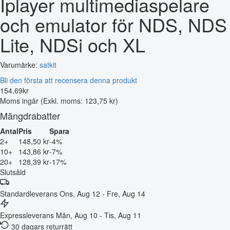
Iplayer multimediaspelare
och emulator för NDS, NDS
Lite, NDSi och XL
Varumärke:
satkit
Bli den första att recensera denna produkt
154
,
69
kr
Moms ingår
(Exkl. moms: 123,75 kr)
Mängdrabatter
Antal
Pris
Spara
2+
148,50 kr
-4%
10+
143,86 kr
-7%
20+
128,39 kr
-17%
Slutsåld
Standardleverans
Ons, Aug 12 - Fre, Aug 14
Expressleverans
Mån, Aug 10 - Tis, Aug 11
30 dagars returrätt