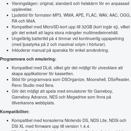
Visningslägen: original, standard och helskärm för en anpassad
upplevelse.
Ljudstöd för formaten MP3, WMA, APE, FLAC, WAV, AAC, OGG,
RA och M4A.
Kompatibel med MicroSD-kort upp till 32GB (kort ingår ej), vilket
gör det enkelt att lagra stora mängder multimedieinnehåll.
Ungefärlig batteritid på 4 timmar vid kontinuerlig uppspelning
(med ljusstyrka på 2 och maximal volym i hörlurar).
Inkluderar manual på spanska för enkel användning.
Programvara och emulering:
Kompatibel med DLdi, vilket gör det möjligt för utvecklare att
skapa applikationer för kassetten.
Stöd för programvara som DSOrganize, Moonshell, DSxReader,
Reno Studio med flera.
Gör det möjligt att spela med emulatorer för Gameboy,
Gameboy Advance, NES och Megadrive som finns på
tillverkarens webbplats.
Kompatibilitet:
Kompatibel med konsolerna Nintendo DS, NDS Lite, NDSi och
DSi XL med firmware upp till version 1.4.4.