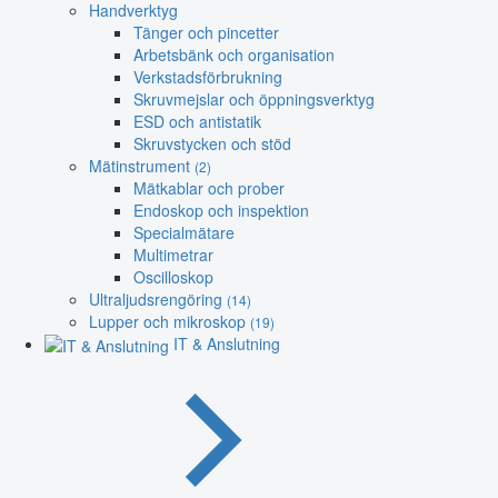
Handverktyg
Tänger och pincetter
Arbetsbänk och organisation
Verkstadsförbrukning
Skruvmejslar och öppningsverktyg
ESD och antistatik
Skruvstycken och stöd
Mätinstrument
(2)
Mätkablar och prober
Endoskop och inspektion
Specialmätare
Multimetrar
Oscilloskop
Ultraljudsrengöring
(14)
Lupper och mikroskop
(19)
IT & Anslutning