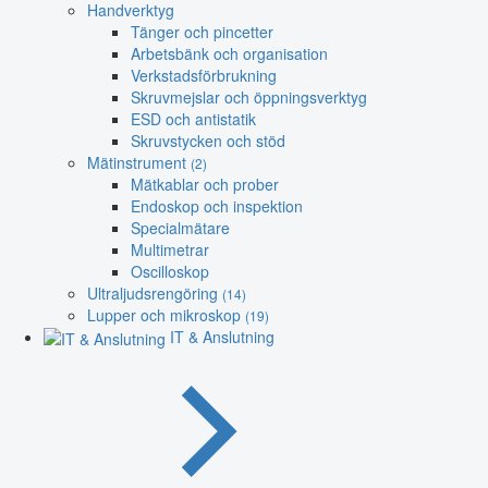
Handverktyg
Tänger och pincetter
Arbetsbänk och organisation
Verkstadsförbrukning
Skruvmejslar och öppningsverktyg
ESD och antistatik
Skruvstycken och stöd
Mätinstrument
(2)
Mätkablar och prober
Endoskop och inspektion
Specialmätare
Multimetrar
Oscilloskop
Ultraljudsrengöring
(14)
Lupper och mikroskop
(19)
IT & Anslutning