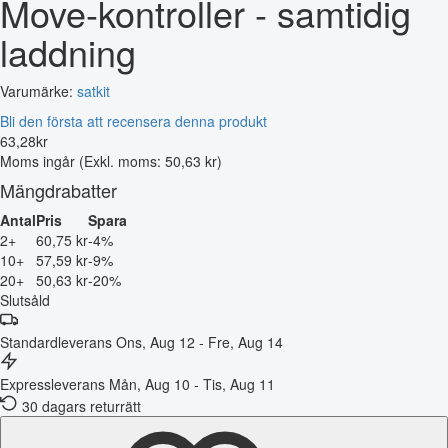
Move-kontroller - samtidig
laddning
Varumärke:
satkit
Bli den första att recensera denna produkt
63
,
28
kr
Moms ingår
(Exkl. moms: 50,63 kr)
Mängdrabatter
Antal
Pris
Spara
2+
60,75 kr
-4%
10+
57,59 kr
-9%
20+
50,63 kr
-20%
Slutsåld
Standardleverans
Ons, Aug 12 - Fre, Aug 14
Expressleverans
Mån, Aug 10 - Tis, Aug 11
30 dagars returrätt