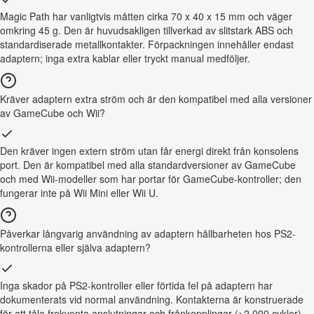
Magic Path har vanligtvis måtten cirka 70 x 40 x 15 mm och väger
omkring 45 g. Den är huvudsakligen tillverkad av slitstark ABS och
standardiserade metallkontakter. Förpackningen innehåller endast
adaptern; inga extra kablar eller tryckt manual medföljer.
Kräver adaptern extra ström och är den kompatibel med alla versioner
av GameCube och Wii?
Den kräver ingen extern ström utan får energi direkt från konsolens
port. Den är kompatibel med alla standardversioner av GameCube
och med Wii-modeller som har portar för GameCube-kontroller; den
fungerar inte på Wii Mini eller Wii U.
Påverkar långvarig användning av adaptern hållbarheten hos PS2-
kontrollerna eller själva adaptern?
Inga skador på PS2-kontroller eller förtida fel på adaptern har
dokumenterats vid normal användning. Kontakterna är konstruerade
för att tåla frekventa anslutningar och frånkopplingar (>2 000 cykler).