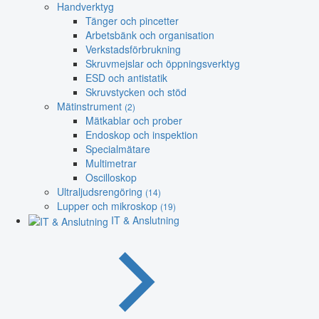
Handverktyg
Tänger och pincetter
Arbetsbänk och organisation
Verkstadsförbrukning
Skruvmejslar och öppningsverktyg
ESD och antistatik
Skruvstycken och stöd
Mätinstrument
(2)
Mätkablar och prober
Endoskop och inspektion
Specialmätare
Multimetrar
Oscilloskop
Ultraljudsrengöring
(14)
Lupper och mikroskop
(19)
IT & Anslutning