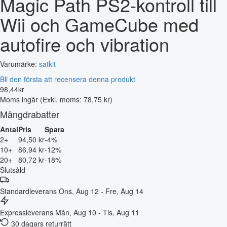
Magic Path PS2-kontroll till
Wii och GameCube med
autofire och vibration
Varumärke:
satkit
Bli den första att recensera denna produkt
98
,
44
kr
Moms ingår
(Exkl. moms: 78,75 kr)
Mängdrabatter
Antal
Pris
Spara
2+
94,50 kr
-4%
10+
86,94 kr
-12%
20+
80,72 kr
-18%
Slutsåld
Standardleverans
Ons, Aug 12 - Fre, Aug 14
Expressleverans
Mån, Aug 10 - Tis, Aug 11
30 dagars returrätt