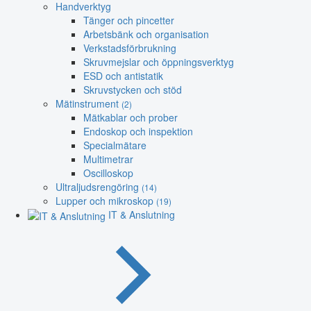
Handverktyg
Tänger och pincetter
Arbetsbänk och organisation
Verkstadsförbrukning
Skruvmejslar och öppningsverktyg
ESD och antistatik
Skruvstycken och stöd
Mätinstrument
(2)
Mätkablar och prober
Endoskop och inspektion
Specialmätare
Multimetrar
Oscilloskop
Ultraljudsrengöring
(14)
Lupper och mikroskop
(19)
IT & Anslutning