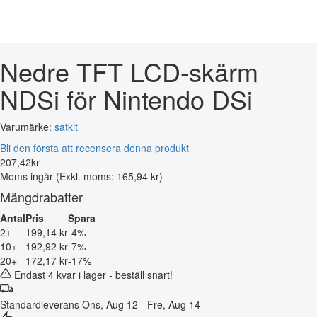
Nedre TFT LCD-skärm
NDSi för Nintendo DSi
Varumärke:
satkit
Bli den första att recensera denna produkt
207
,
42
kr
Moms ingår
(Exkl. moms: 165,94 kr)
Mängdrabatter
Antal
Pris
Spara
2+
199,14 kr
-4%
10+
192,92 kr
-7%
20+
172,17 kr
-17%
Endast 4 kvar i lager - beställ snart!
Standardleverans
Ons, Aug 12 - Fre, Aug 14