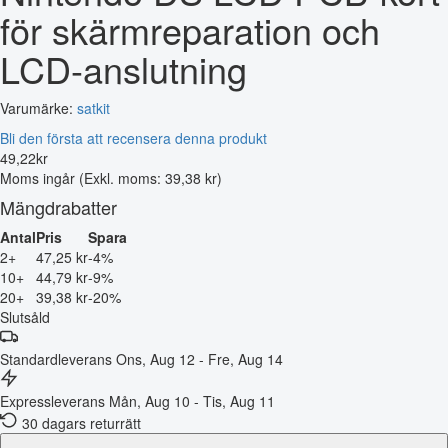
för skärmreparation och
LCD-anslutning
Varumärke:
satkit
Bli den första att recensera denna produkt
49
,
22
kr
Moms ingår
(Exkl. moms: 39,38 kr)
Mängdrabatter
Antal
Pris
Spara
2+
47,25 kr
-4%
10+
44,79 kr
-9%
20+
39,38 kr
-20%
Slutsåld
Standardleverans
Ons, Aug 12 - Fre, Aug 14
Expressleverans
Mån, Aug 10 - Tis, Aug 11
30 dagars returrätt