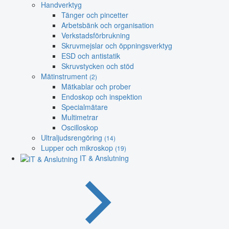
Handverktyg
Tänger och pincetter
Arbetsbänk och organisation
Verkstadsförbrukning
Skruvmejslar och öppningsverktyg
ESD och antistatik
Skruvstycken och stöd
Mätinstrument
(2)
Mätkablar och prober
Endoskop och inspektion
Specialmätare
Multimetrar
Oscilloskop
Ultraljudsrengöring
(14)
Lupper och mikroskop
(19)
IT & Anslutning