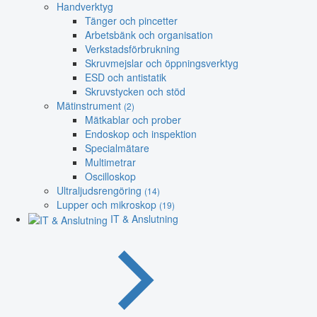
Handverktyg
Tänger och pincetter
Arbetsbänk och organisation
Verkstadsförbrukning
Skruvmejslar och öppningsverktyg
ESD och antistatik
Skruvstycken och stöd
Mätinstrument
(2)
Mätkablar och prober
Endoskop och inspektion
Specialmätare
Multimetrar
Oscilloskop
Ultraljudsrengöring
(14)
Lupper och mikroskop
(19)
IT & Anslutning