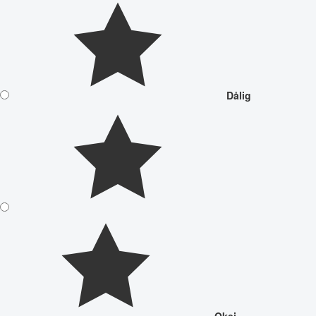
Dålig
Okej