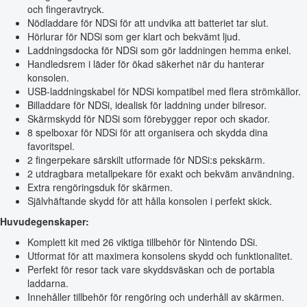
och fingeravtryck.
Nödladdare för NDSi för att undvika att batteriet tar slut.
Hörlurar för NDSi som ger klart och bekvämt ljud.
Laddningsdocka för NDSi som gör laddningen hemma enkel.
Handledsrem i läder för ökad säkerhet när du hanterar
konsolen.
USB-laddningskabel för NDSi kompatibel med flera strömkällor.
Billaddare för NDSi, idealisk för laddning under bilresor.
Skärmskydd för NDSi som förebygger repor och skador.
8 spelboxar för NDSi för att organisera och skydda dina
favoritspel.
2 fingerpekare särskilt utformade för NDSi:s pekskärm.
2 utdragbara metallpekare för exakt och bekväm användning.
Extra rengöringsduk för skärmen.
Självhäftande skydd för att hålla konsolen i perfekt skick.
Huvudegenskaper:
Komplett kit med 26 viktiga tillbehör för Nintendo DSi.
Utformat för att maximera konsolens skydd och funktionalitet.
Perfekt för resor tack vare skyddsväskan och de portabla
laddarna.
Innehåller tillbehör för rengöring och underhåll av skärmen.