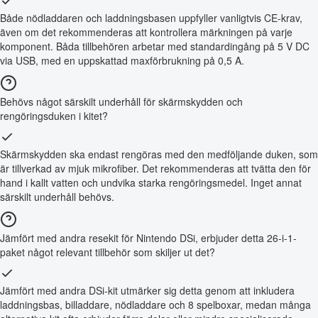
Både nödladdaren och laddningsbasen uppfyller vanligtvis CE-krav,
även om det rekommenderas att kontrollera märkningen på varje
komponent. Båda tillbehören arbetar med standardingång på 5 V DC
via USB, med en uppskattad maxförbrukning på 0,5 A.
Behövs något särskilt underhåll för skärmskydden och
rengöringsduken i kitet?
Skärmskydden ska endast rengöras med den medföljande duken, som
är tillverkad av mjuk mikrofiber. Det rekommenderas att tvätta den för
hand i kallt vatten och undvika starka rengöringsmedel. Inget annat
särskilt underhåll behövs.
Jämfört med andra resekit för Nintendo DSi, erbjuder detta 26-i-1-
paket något relevant tillbehör som skiljer ut det?
Jämfört med andra DSi-kit utmärker sig detta genom att inkludera
laddningsbas, billaddare, nödladdare och 8 spelboxar, medan många