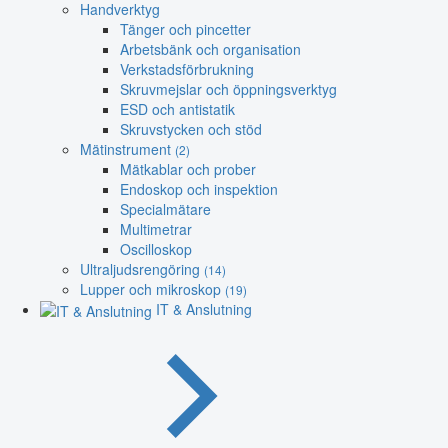
Handverktyg
Tänger och pincetter
Arbetsbänk och organisation
Verkstadsförbrukning
Skruvmejslar och öppningsverktyg
ESD och antistatik
Skruvstycken och stöd
Mätinstrument
(2)
Mätkablar och prober
Endoskop och inspektion
Specialmätare
Multimetrar
Oscilloskop
Ultraljudsrengöring
(14)
Lupper och mikroskop
(19)
IT & Anslutning