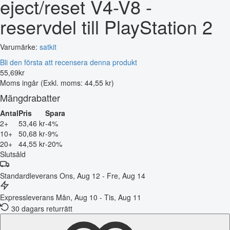
eject/reset V4-V8 -
reservdel till PlayStation 2
Varumärke:
satkit
Bli den första att recensera denna produkt
55
,
69
kr
Moms ingår
(Exkl. moms: 44,55 kr)
Mängdrabatter
Antal
Pris
Spara
2+
53,46 kr
-4%
10+
50,68 kr
-9%
20+
44,55 kr
-20%
Slutsåld
Standardleverans
Ons, Aug 12 - Fre, Aug 14
Expressleverans
Mån, Aug 10 - Tis, Aug 11
30 dagars returrätt