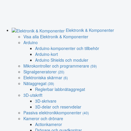
Elektronik & Komponenter
Visa alla Elektronik & Komponenter
Arduino
Arduino-komponenter och tillbehör
Arduino-kort
Arduino Shields och moduler
Mikrokontroller och programmerare
(59)
Signalgeneratorer
(20)
Elektroniska skärmar
(6)
Nätaggregat
(39)
Reglerbar labbnätaggregat
3D-utskrift
3D-skrivare
3D-delar och reservdelar
Passiva elektronikkomponenter
(40)
Kameror och drönare
Actionkameror
Drönare och quadkoptrar