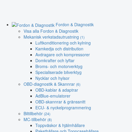
Fordon & Diagnostik
Visa alla Fordon & Diagnostik
Mekanisk verkstadsutrustning
(1)
Luftkonditionering och kylning
Kamkedja och distribution
Avdragare och kompressorer
Domkrafter och lyftar
Broms- och motorverktyg
Specialiserade bilverktyg
Nycklar och hylsor
OBD-diagnostik & Skannrar
(6)
OBD-kablar & adaptrar
AdBlue-emulatorer
OBD-skannrar & gränssnitt
ECU- & nyckelprogrammering
Biltillbehör
(24)
MC-tillbehör
(8)
Toppväskor & hjälmhållare
Pakethållare och Toppcasehållare