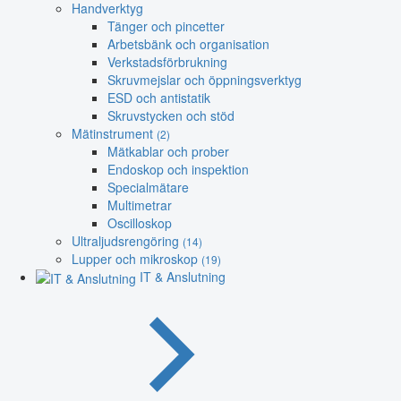
Handverktyg
Tänger och pincetter
Arbetsbänk och organisation
Verkstadsförbrukning
Skruvmejslar och öppningsverktyg
ESD och antistatik
Skruvstycken och stöd
Mätinstrument
(2)
Mätkablar och prober
Endoskop och inspektion
Specialmätare
Multimetrar
Oscilloskop
Ultraljudsrengöring
(14)
Lupper och mikroskop
(19)
IT & Anslutning