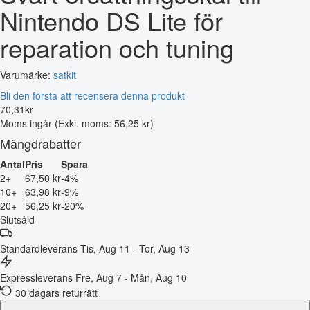
Nintendo DS Lite för
reparation och tuning
Varumärke:
satkit
Bli den första att recensera denna produkt
70
,
31
kr
Moms ingår
(Exkl. moms: 56,25 kr)
Mängdrabatter
Antal
Pris
Spara
2+
67,50 kr
-4%
10+
63,98 kr
-9%
20+
56,25 kr
-20%
Slutsåld
Standardleverans
Tis, Aug 11 - Tor, Aug 13
Expressleverans
Fre, Aug 7 - Mån, Aug 10
30 dagars returrätt