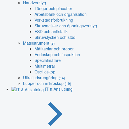
Handverktyg
Tänger och pincetter
Arbetsbänk och organisation
Verkstadsförbrukning
Skruvmejslar och öppningsverktyg
ESD och antistatik
Skruvstycken och stöd
Mätinstrument
(2)
Mätkablar och prober
Endoskop och inspektion
Specialmätare
Multimetrar
Oscilloskop
Ultraljudsrengöring
(14)
Lupper och mikroskop
(19)
IT & Anslutning