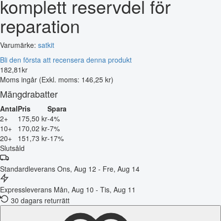
komplett reservdel för
reparation
Varumärke:
satkit
Bli den första att recensera denna produkt
182
,
81
kr
Moms ingår
(Exkl. moms: 146,25 kr)
Mängdrabatter
Antal
Pris
Spara
2+
175,50 kr
-4%
10+
170,02 kr
-7%
20+
151,73 kr
-17%
Slutsåld
Standardleverans
Ons, Aug 12 - Fre, Aug 14
Expressleverans
Mån, Aug 10 - Tis, Aug 11
30 dagars returrätt