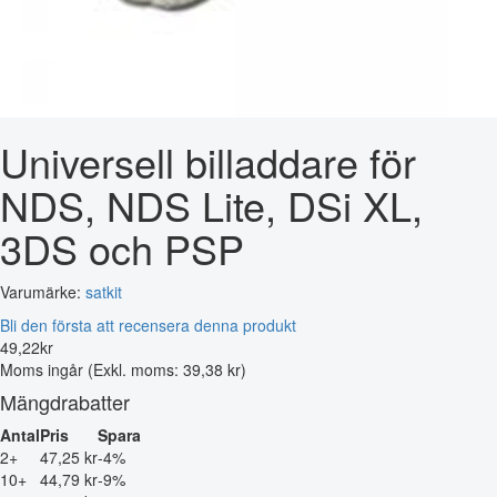
Universell billaddare för
NDS, NDS Lite, DSi XL,
3DS och PSP
Varumärke:
satkit
Bli den första att recensera denna produkt
49
,
22
kr
Moms ingår
(Exkl. moms: 39,38 kr)
Mängdrabatter
Antal
Pris
Spara
2+
47,25 kr
-4%
10+
44,79 kr
-9%