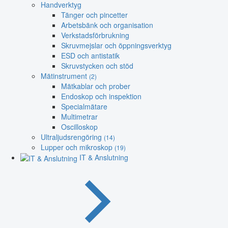
Handverktyg
Tänger och pincetter
Arbetsbänk och organisation
Verkstadsförbrukning
Skruvmejslar och öppningsverktyg
ESD och antistatik
Skruvstycken och stöd
Mätinstrument
(2)
Mätkablar och prober
Endoskop och inspektion
Specialmätare
Multimetrar
Oscilloskop
Ultraljudsrengöring
(14)
Lupper och mikroskop
(19)
IT & Anslutning