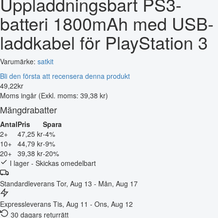
Uppladdningsbart PS3-
batteri 1800mAh med USB-
laddkabel för PlayStation 3
Varumärke:
satkit
Bli den första att recensera denna produkt
49
,
22
kr
Moms ingår
(Exkl. moms: 39,38 kr)
Mängdrabatter
Antal
Pris
Spara
2+
47,25 kr
-4%
10+
44,79 kr
-9%
20+
39,38 kr
-20%
I lager - Skickas omedelbart
Standardleverans
Tor, Aug 13 - Mån, Aug 17
Expressleverans
Tis, Aug 11 - Ons, Aug 12
30 dagars returrätt