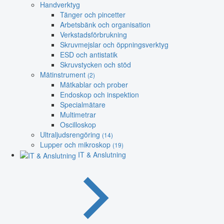
Handverktyg
Tänger och pincetter
Arbetsbänk och organisation
Verkstadsförbrukning
Skruvmejslar och öppningsverktyg
ESD och antistatik
Skruvstycken och stöd
Mätinstrument
(2)
Mätkablar och prober
Endoskop och inspektion
Specialmätare
Multimetrar
Oscilloskop
Ultraljudsrengöring
(14)
Lupper och mikroskop
(19)
IT & Anslutning