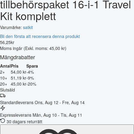
tillbehörspaket 16-i-1 Travel
Kit komplett
Varumärke:
satkit
Bli den första att recensera denna produkt
56
,
25
kr
Moms ingår
(Exkl. moms: 45,00 kr)
Mängdrabatter
Antal
Pris
Spara
2+
54,00 kr
-4%
10+
51,19 kr
-9%
20+
45,00 kr
-20%
Slutsåld
Standardleverans
Ons, Aug 12 - Fre, Aug 14
Expressleverans
Mån, Aug 10 - Tis, Aug 11
30 dagars returrätt