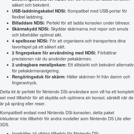
säkert och bekvämt.
USB-laddningskabel NDSi:
Kompatibel med USB-portar för
flexibel laddning.
Billaddare NDSi:
Perfekt för att ladda konsolen under bilresor.
Skärmskydd NDSi:
Skyddar skärmarna mot repor och smuts
och bibehåller optimal sikt.
4 spelboxar NDSi:
För att organisera och transportera dina
favoritspel på ett säkert sätt.
2 fingerpekare för användning med NDSi:
Förbättrar
precisionen när du använder pekskärmen.
2 utdragbara metallpekare:
Ett slitstarkt och bekvämt alternativ
för pekskärmsnavigering.
Rengöringsduk för skärm:
Håller skärmen fri från damm och
fingeravtryck.
Detta kit är perfekt för Nintendo DSi-användare som vill ha ett komplett
set med tillbehör för att skydda och optimera sin konsol, särskilt när de
är på språng eller reser.
Kompatibelt endast med Nintendo DSi-konsolen, detta paket
inkluderar inte tillbehör för andra modeller som Nintendo DS Lite eller
3DS.
Innehåller 16 viktiga tillbehör för Nintendo DSi.