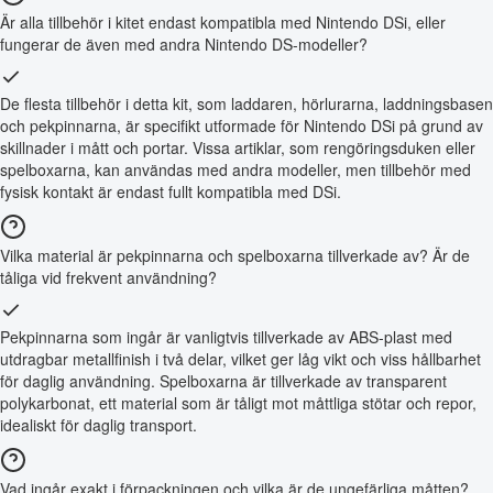
Är alla tillbehör i kitet endast kompatibla med Nintendo DSi, eller
fungerar de även med andra Nintendo DS-modeller?
De flesta tillbehör i detta kit, som laddaren, hörlurarna, laddningsbasen
och pekpinnarna, är specifikt utformade för Nintendo DSi på grund av
skillnader i mått och portar. Vissa artiklar, som rengöringsduken eller
spelboxarna, kan användas med andra modeller, men tillbehör med
fysisk kontakt är endast fullt kompatibla med DSi.
Vilka material är pekpinnarna och spelboxarna tillverkade av? Är de
tåliga vid frekvent användning?
Pekpinnarna som ingår är vanligtvis tillverkade av ABS-plast med
utdragbar metallfinish i två delar, vilket ger låg vikt och viss hållbarhet
för daglig användning. Spelboxarna är tillverkade av transparent
polykarbonat, ett material som är tåligt mot måttliga stötar och repor,
idealiskt för daglig transport.
Vad ingår exakt i förpackningen och vilka är de ungefärliga måtten?