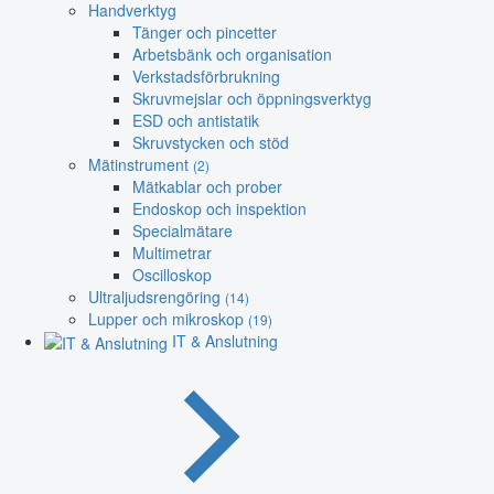
Handverktyg
Tänger och pincetter
Arbetsbänk och organisation
Verkstadsförbrukning
Skruvmejslar och öppningsverktyg
ESD och antistatik
Skruvstycken och stöd
Mätinstrument
(2)
Mätkablar och prober
Endoskop och inspektion
Specialmätare
Multimetrar
Oscilloskop
Ultraljudsrengöring
(14)
Lupper och mikroskop
(19)
IT & Anslutning